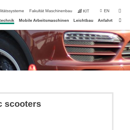
suc
litätssysteme
Fakultät Maschinenbau
EN
KIT
Star
technik
Mobile Arbeitsmaschinen
Leichtbau
Anfahrt
ic scooters