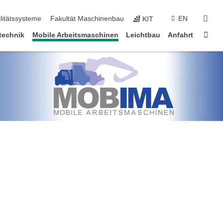
suc
litätssysteme
Fakultät Maschinenbau
EN
KIT
Star
technik
Mobile Arbeitsmaschinen
Leichtbau
Anfahrt