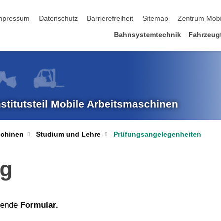
 überspringen
mpressum
Datenschutz
Barrierefreiheit
Sitemap
Zentrum Mobi
Bahnsystemtechnik
Fahrzeug
nstitutsteil Mobile Arbeitsmaschinen
Prüfungsangelegenheiten
schinen
Studium und Lehre
ng
ehende
Formular.