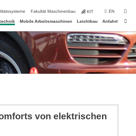
suc
litätssysteme
Fakultät Maschinenbau
EN
KIT
Star
technik
Mobile Arbeitsmaschinen
Leichtbau
Anfahrt
mforts von elektrischen