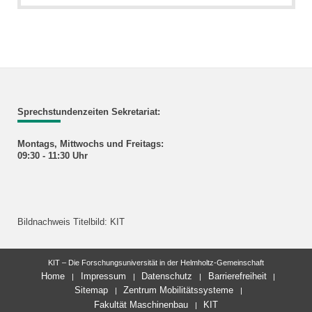
Sprechstundenzeiten Sekretariat:
Montags, Mittwochs und Freitags:
09:30 - 11:30 Uhr
Bildnachweis Titelbild: KIT
KIT – Die Forschungsuniversität in der Helmholtz-Gemeinschaft
Home
Impressum
Datenschutz
Barrierefreiheit
Sitemap
Zentrum Mobilitätssysteme
Fakultät Maschinenbau
KIT