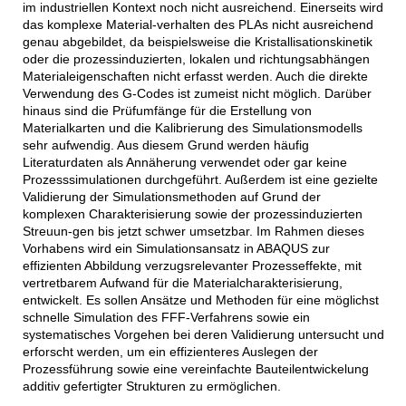
im industriellen Kontext noch nicht ausreichend. Einerseits wird
das komplexe Material-verhalten des PLAs nicht ausreichend
genau abgebildet, da beispielsweise die Kristallisationskinetik
oder die prozessinduzierten, lokalen und richtungsabhängen
Materialeigenschaften nicht erfasst werden. Auch die direkte
Verwendung des G-Codes ist zumeist nicht möglich. Darüber
hinaus sind die Prüfumfänge für die Erstellung von
Materialkarten und die Kalibrierung des Simulationsmodells
sehr aufwendig. Aus diesem Grund werden häufig
Literaturdaten als Annäherung verwendet oder gar keine
Prozesssimulationen durchgeführt. Außerdem ist eine gezielte
Validierung der Simulationsmethoden auf Grund der
komplexen Charakterisierung sowie der prozessinduzierten
Streuun-gen bis jetzt schwer umsetzbar. Im Rahmen dieses
Vorhabens wird ein Simulationsansatz in ABAQUS zur
effizienten Abbildung verzugsrelevanter Prozesseffekte, mit
vertretbarem Aufwand für die Materialcharakterisierung,
entwickelt. Es sollen Ansätze und Methoden für eine möglichst
schnelle Simulation des FFF-Verfahrens sowie ein
systematisches Vorgehen bei deren Validierung untersucht und
erforscht werden, um ein effizienteres Auslegen der
Prozessführung sowie eine vereinfachte Bauteilentwickelung
additiv gefertigter Strukturen zu ermöglichen.