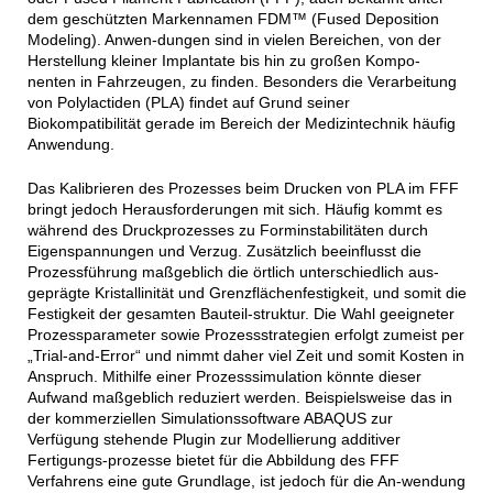
dem geschützten Markennamen FDM™ (Fused Deposition
Modeling). Anwen-dungen sind in vielen Bereichen, von der
Herstellung kleiner Implantate bis hin zu großen Kompo-
nenten in Fahrzeugen, zu finden. Besonders die Verarbeitung
von Polylactiden (PLA) findet auf Grund seiner
Biokompatibilität gerade im Bereich der Medizintechnik häufig
Anwendung.
Das Kalibrieren des Prozesses beim Drucken von PLA im FFF
bringt jedoch Herausforderungen mit sich. Häufig kommt es
während des Druckprozesses zu Forminstabilitäten durch
Eigenspannungen und Verzug. Zusätzlich beeinflusst die
Prozessführung maßgeblich die örtlich unterschiedlich aus-
geprägte Kristallinität und Grenzflächenfestigkeit, und somit die
Festigkeit der gesamten Bauteil-struktur. Die Wahl geeigneter
Prozessparameter sowie Prozessstrategien erfolgt zumeist per
„Trial-and-Error“ und nimmt daher viel Zeit und somit Kosten in
Anspruch. Mithilfe einer Prozesssimulation könnte dieser
Aufwand maßgeblich reduziert werden. Beispielsweise das in
der kommerziellen Simulationssoftware ABAQUS zur
Verfügung stehende Plugin zur Modellierung additiver
Fertigungs-prozesse bietet für die Abbildung des FFF
Verfahrens eine gute Grundlage, ist jedoch für die An-wendung