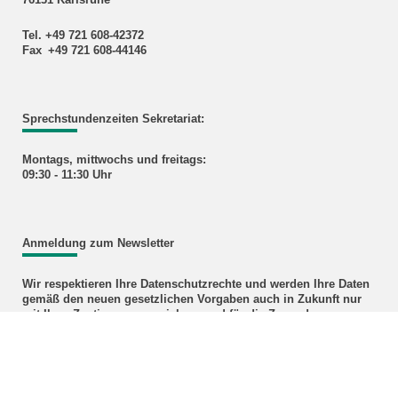
76131 Karlsruhe
Tel. +49 721 608-42372
Fax +49 721 608-44146
Sprechstundenzeiten Sekretariat:
Montags, mittwochs und freitags:
09:30 - 11:30 Uhr
Anmeldung zum Newsletter
Wir respektieren Ihre Datenschutzrechte und werden Ihre Daten
gemäß den neuen gesetzlichen Vorgaben auch in Zukunft nur
mit Ihrer Zustimmung speichern und für die Zusendung von
Informationen über unsere Veranstaltungen nutzen. Wenn Sie
auch weiterhin immer auf dem neuesten Stand über unsere
Aktivitäten und Angebote bleiben wollen, dann registrieren Sie
sich bitte
hier
.