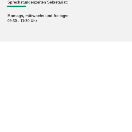
Sprechstundenzeiten Sekretariat:
Montags, mittwochs und freitags:
09:30 - 11:30 Uhr
Anmeldung zum Newsletter
Wir respektieren Ihre Datenschutzrechte und werden Ihre Daten
gemäß den neuen gesetzlichen Vorgaben auch in Zukunft nur
mit Ihrer Zustimmung speichern und für die Zusendung von
Informationen über unsere Veranstaltungen nutzen. Wenn Sie
auch weiterhin immer auf dem neuesten Stand über unsere
Aktivitäten und Angebote bleiben wollen, dann registrieren Sie
sich bitte
hier
.
Bildnachweis Titelbild: KIT
KIT – Die Forschungsuniversität in der Helmholtz-Gemeinschaft
Home
Impressum
Datenschutz
Barrierefreiheit