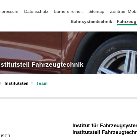
 überspringen
mpressum
Datenschutz
Barrierefreiheit
Sitemap
Zentrum Mobi
Bahnsystemtechnik
Fahrzeug
nstitutsteil Fahrzeugtechnik
Team
Institutsteil
Institut für Fahrzeugsyst
Institutsteil Fahrzeugtech
äusch