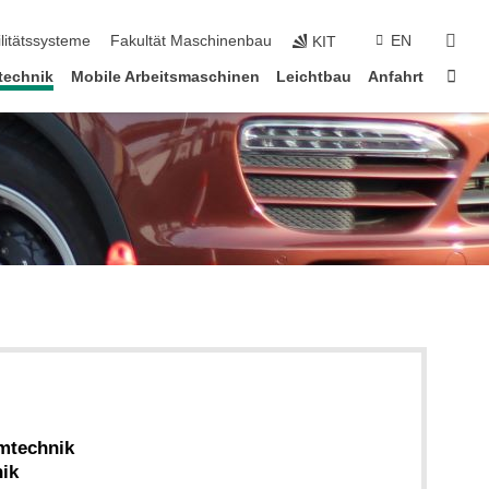
suc
litätssysteme
Fakultät Maschinenbau
EN
KIT
Star
technik
Mobile Arbeitsmaschinen
Leichtbau
Anfahrt
emtechnik
nik