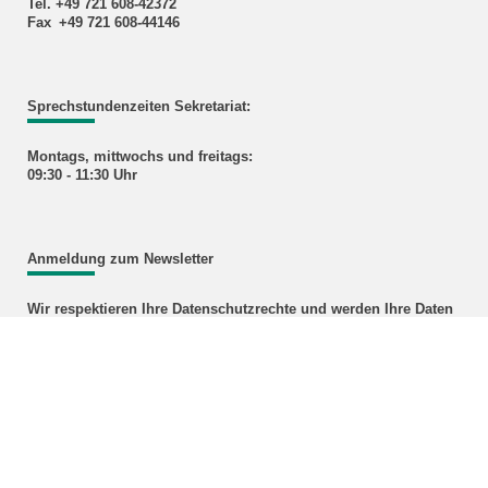
Tel. +49 721 608-42372
Fax +49 721 608-44146
Sprechstundenzeiten Sekretariat:
Montags, mittwochs und freitags:
09:30 - 11:30 Uhr
Anmeldung zum Newsletter
Wir respektieren Ihre Datenschutzrechte und werden Ihre Daten
gemäß den neuen gesetzlichen Vorgaben auch in Zukunft nur
mit Ihrer Zustimmung speichern und für die Zusendung von
Informationen über unsere Veranstaltungen nutzen. Wenn Sie
auch weiterhin immer auf dem neuesten Stand über unsere
Aktivitäten und Angebote bleiben wollen, dann registrieren Sie
sich bitte
hier
.
Bildnachweis Titelbild: KIT