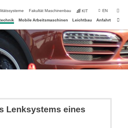
suc
litätssysteme
Fakultät Maschinenbau
EN
KIT
Star
technik
Mobile Arbeitsmaschinen
Leichtbau
Anfahrt
es Lenksystems eines